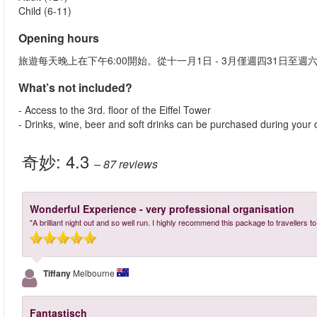
Child (6-11)
Opening hours
旅遊每天晚上在下午6:00開始。從十一月1日 - 3月僅週四31日至週
What’s not included?
- Access to the 3rd. floor of the Eiffel Tower
- Drinks, wine, beer and soft drinks can be purchased during your 
奇妙:
4.3
– 87
reviews
Wonderful Experience - very professional organisation
"A brilliant night out and so well run. I highly recommend this package to travellers to
Tiffany
Melbourne
Fantastisch