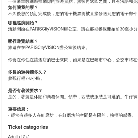
一個豪華教練將推動你的旅遊景點，然後再返回之間，且有法語和英
如何讓我的票？
不久後您的預訂完成後，您的電子機票將被直接發送到您的電子郵件
哪裡巡演開始？
活動開始在PARISCityVISION辦公室。請在那裡參觀開始前30至少
哪裡遊覽結束？
旅遊在在PARISCityVISION辦公室後結束。
你會在你住在該酒店的巴士來問，如果是在巴黎市中心，公交車將在
多長的遊持續多久？
參觀行程7-8小時。
是否有著裝要求？
是的，著裝是休閒和商務休閒。領帶，西裝或服裝是可選的。牛仔褲
重要信息：
- 經常有很多人在紅磨坊，在紅磨坊的空間是有限的，擁擠的感覺。
Ticket categories
Adult (12+)