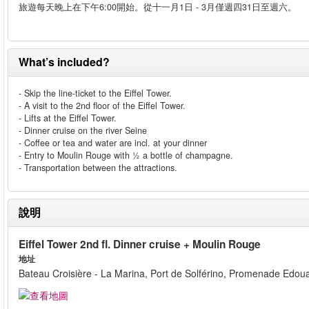
旅遊每天晚上在下午6:00開始。從十一月1日 - 3月僅週四31日至週六。
What’s included?
- Skip the line-ticket to the Eiffel Tower.
- A visit to the 2nd floor of the Eiffel Tower.
- Lifts at the Eiffel Tower.
- Dinner cruise on the river Seine
- Coffee or tea and water are incl. at your dinner
- Entry to Moulin Rouge with ½ a bottle of champagne.
- Transportation between the attractions.
說明
Eiffel Tower 2nd fl. Dinner cruise + Moulin Rouge
地址
Bateau Croisière - La Marina, Port de Solférino, Promenade Edoua