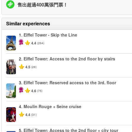
售出超過400萬張門票！
Similar experiences
1.
Eiffel Tower - Skip the Line
4.4
(264)
2.
Eiffel Tower: Access to the 2nd floor by stairs
4.5
(28)
3.
Eiffel Tower: Reserved access to the 3rd. floor
4.6
(75)
4.
Moulin Rouge + Seine cruise
4.4
(31)
5.
Eiffel Tower: Access to the 2nd floor + city tour