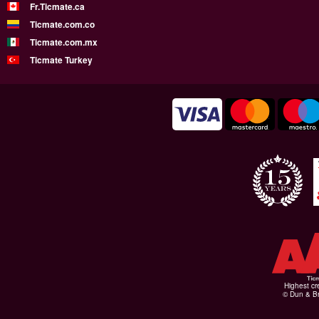
Fr.Ticmate.ca
Ticmate.com.co
Ticmate.com.mx
Ticmate Turkey
Highest cr
© Dun & Br