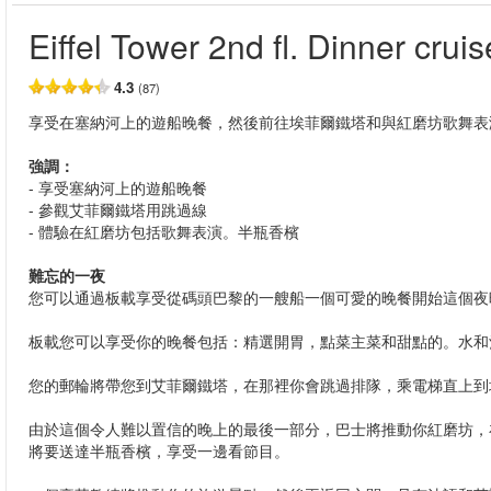
Eiffel Tower 2nd fl. Dinner cru
4.3
(87)
享受在塞納河上的遊船晚餐，然後前往埃菲爾鐵塔和與紅磨坊歌舞表
強調：
- 享受塞納河上的遊船晚餐
- 參觀艾菲爾鐵塔用跳過線
- 體驗在紅磨坊包括歌舞表演。半瓶香檳
難忘的一夜
您可以通過板載享受從碼頭巴黎的一艘船一個可愛的晚餐開始這個夜
板載您可以享受你的晚餐包括：精選開胃，點菜主菜和甜點的。水和
您的郵輪將帶您到艾菲爾鐵塔，在那裡你會跳過排隊，乘電梯直上到
由於這個令人難以置信的晚上的最後一部分，巴士將推動你紅磨坊，在那
將要送達半瓶香檳，享受一邊看節目。