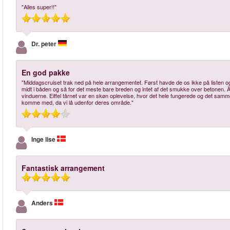
"Alles super!!"
Dr. peter
En god pakke
"Middagscruiset trak ned på hele arrangementet. Først havde de os ikke på listen og v
midt i båden og så for det meste bare breden og intet af det smukke over betonen. Å
vinduerne. Eiffel tårnet var en skøn oplevelse, hvor det hele fungerede og det sam
komme med, da vi lå udenfor deres område."
Inge lise
Fantastisk arrangement
Anders