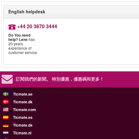
English helpdesk
+44 20 3870 3444
Do You need
help?
Lene
has
20 years
experiance of
customer service.
訂閱我們的新聞。
特別優惠，優惠碼和更多！
Ticmate.se
Ticmate.dk
Ticmate.com
Ticmate.es
Ticmate.de
Ticmate.nl