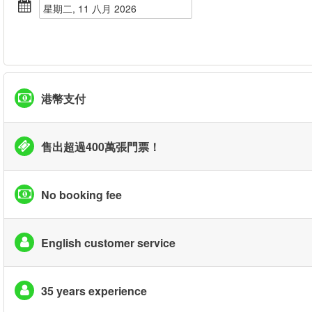
星期二, 11 八月 2026
港幣支付
售出超過400萬張門票！
No booking fee
English customer service
35 years experience