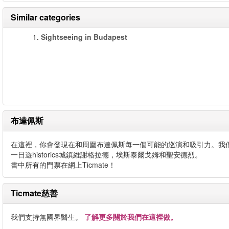
Similar categories
1.
Sightseeing in Budapest
布達佩斯
在這裡，你會發現在和周圍布達佩斯每一個可能的巡演和吸引力。我
一日遊historics城鎮
維謝格拉德，埃斯泰爾戈姆和聖安德烈。
書中所有的門票在網上Ticmate！
Ticmate慈善
我們支持無國界醫生。
了解更多關於我們在這裡做。