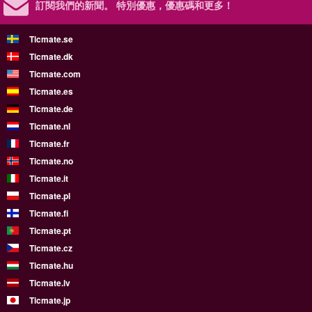
訂閱我們的新聞。
特別優惠，優惠碼和更多！
Ticmate.se
Ticmate.dk
Ticmate.com
Ticmate.es
Ticmate.de
Ticmate.nl
Ticmate.fr
Ticmate.no
Ticmate.it
Ticmate.pl
Ticmate.fi
Ticmate.pt
Ticmate.cz
Ticmate.hu
Ticmate.lv
Ticmate.jp