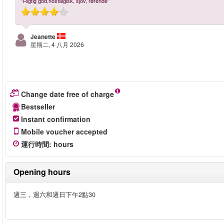
"Rigtig god,nostalgisk, sjov, rørende"
Jeanette
星期二, 4 八月 2026
Change date free of charge
Bestseller
Instant confirmation
Mobile voucher accepted
運行時間
:
hours
Opening hours
週三，週六和週日下午2點30