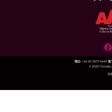
Highest cr
© Dun & Br
電話
:
+44 20 3870 3444
電
© 2026
Ticmate
隐