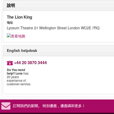
說明
The Lion King
地址
Lyceum Theatre 21 Wellington Street London WC2E 7RQ
English helpdesk
+44 20 3870 3444
Do You need
help?
Lene
has
20 years
experiance of
customer service.
訂閱我們的新聞。
特別優惠，優惠碼和更多！