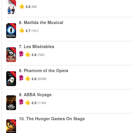
-50%
4.8
(58)
6.
Matilda the Musical
-50%
4.7
(161)
7.
Les Misérables
-40%
4.8
(722)
8.
Phantom of the Opera
-20%
4.8
(2038)
9.
ABBA Voyage
4.9
(1140)
10.
The Hunger Games On Stage
-40%