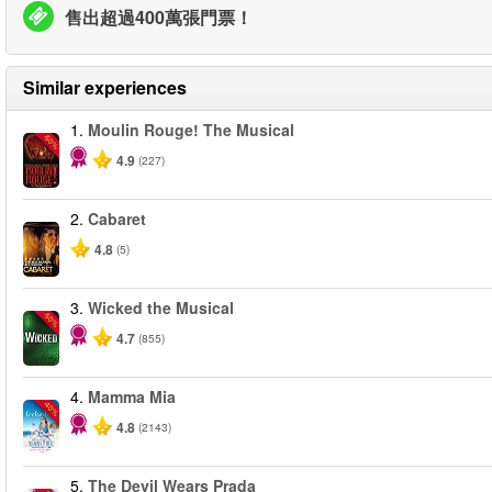
售出超過400萬張門票！
Similar experiences
1.
Moulin Rouge! The Musical
-50%
4.9
(227)
2.
Cabaret
4.8
(5)
3.
Wicked the Musical
-50%
4.7
(855)
4.
Mamma Mia
-40%
4.8
(2143)
5.
The Devil Wears Prada