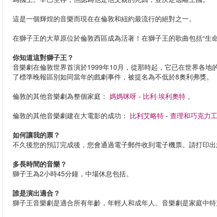
這是一個輝煌的音樂而現在在倫敦和紐約最流行的絕對之一。
在獅子王的大草原位於倫敦西區成為活著！在獅子王的歌曲包括“生命之
你知道這對獅子王？
音樂劇在倫敦世界首演於1999年10月，從那時起，它已在世界各
了標準晚報區別如同當年的戲劇事件，被提名為不低於8奧利弗獎。
倫敦的其他音樂劇為整個家庭：
媽媽咪呀
-
比利·埃利奧特
。
倫敦的其他音樂劇建在大電影的成功：
比利艾略特
-
查理和巧克力
如何讓我的票？
不久後您的預訂完成後，您會通過電子郵件收到電子機票。請打印出
多長時間的音樂？
獅子王為2小時45分鐘，中場休息包括。
誰是演出適合？
獅子王音樂劇是適合所有年齡，年輕人和成年人。音樂劇是家庭中特