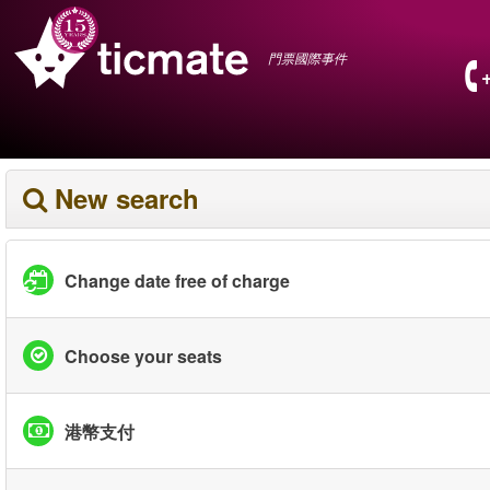
門票國際事件
New search
Change date free of charge
Choose your seats
港幣支付