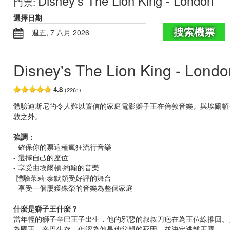
Disney's The Lion King - London
門票
:
選擇日期
搜索機票
週五, 7 八月 2026
Disney's The Lion King - Londo
4.8
(2261)
體驗迪斯尼的令人難以置信的家庭電影獅子王在倫敦音樂。與埃爾頓
敦之外。
強調：
- 確保你的票這種瘋狂流行音樂
- 選擇自己的座位
- 享受由埃爾頓·約翰的音樂
-體驗
茱莉·泰默頗受好評的舞台
- 享受一個屢獲殊榮的音樂為整個家庭
什麼是獅子王什麼？
當年輕的獅子辛巴王子出生，他的邪惡的叔叔刀疤在為王位線推回。
為國王。辛巴生存，但認為他是他父親的死因，並決定逃離王國。