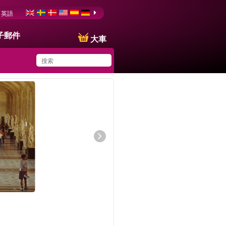
英語
子郵件
大車
You have saved this
product in your list