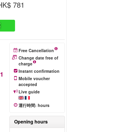
K$ 781
票
Free Cancellation
Change date free of
charge
Instant confirmation
1
Mobile voucher
過
accepted
館
Live guide
運行時間
:
hours
Opening hours