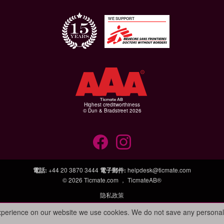
WE SUPPORT
Highest creditworthiness
© Dun & Bradstreet 2026
電話
:
+44 20 3870 3444
電子郵件
:
helpdesk@ticmate.com
© 2026
Ticmate.com ，
TicmateAB®
隐私政策
experience on our website we use cookies. We do not save any personal