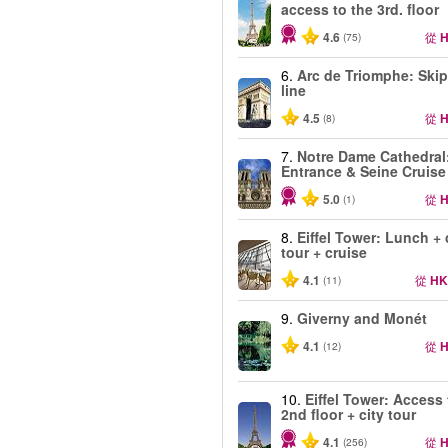
access to the 3rd. floor
4.6
從
H
(75)
6.
Arc de Triomphe: Skip
line
4.5
從
H
(8)
7.
Notre Dame Cathedral
Entrance & Seine Cruise
5.0
從
H
(1)
8.
Eiffel Tower: Lunch + 
tour + cruise
4.1
從
HK
(11)
9.
Giverny and Monét
4.1
從
H
(12)
10.
Eiffel Tower: Access 
2nd floor + city tour
4.1
從
H
(256)