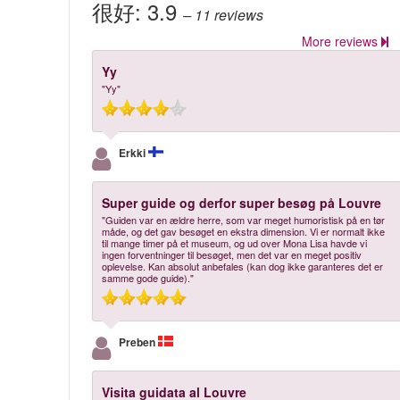
很好:
3.9
– 11
reviews
More reviews
Yy
"Yy"
Erkki
Super guide og derfor super besøg på Louvre
"Guiden var en ældre herre, som var meget humoristisk på en tør
måde, og det gav besøget en ekstra dimension. Vi er normalt ikke
til mange timer på et museum, og ud over Mona Lisa havde vi
ingen forventninger til besøget, men det var en meget positiv
oplevelse. Kan absolut anbefales (kan dog ikke garanteres det er
samme gode guide)."
Preben
Visita guidata al Louvre