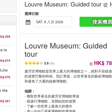
Louvre Museum: Guided tour
H
從
選擇日期
搜索機
SAT, 8 八月 2026
K$ 259
Louvre Museum: Guided
ss to
tour
K$ 674
HK$ 78
3.9
從
(11)
 Line
盧浮宮博物館是世界上最大的博物館之一，絕對不容錯
的遊覽巴黎的時候。預訂導遊，以世界著名的藝術博物
K$ 676
和避免了大量的線條博物館。
o the
強調：
- 獲取世界著名的盧浮宮博物館導遊
- 跳過行博物館，並開始您的遊覽
K$ 351
- 了解一些世界上最偉大的傑作
d
- 進一步自己探索博物館的導遊後，