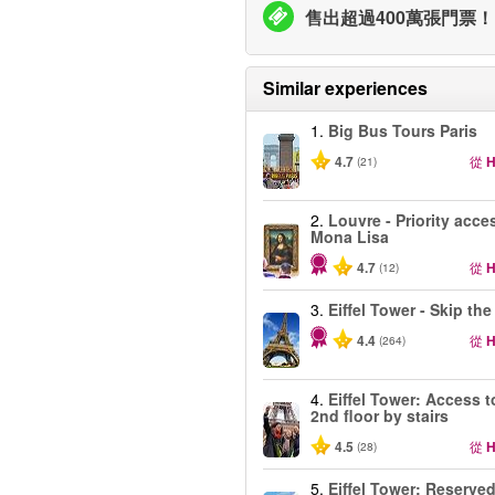
售出超過400萬張門票！
Similar experiences
1.
Big Bus Tours Paris
4.7
從
H
(21)
2.
Louvre - Priority acce
Mona Lisa
4.7
從
H
(12)
3.
Eiffel Tower - Skip the
4.4
從
H
(264)
4.
Eiffel Tower: Access t
2nd floor by stairs
4.5
從
H
(28)
5.
Eiffel Tower: Reserve