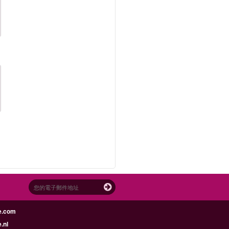
e.com
.nl