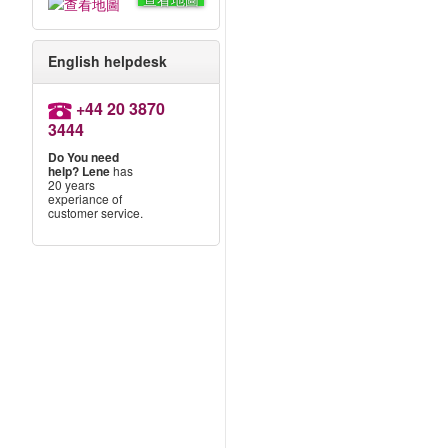
過
English helpdesk
+44 20 3870
3444
的
Do You need
help?
Lene
has
20 years
experiance of
customer service.