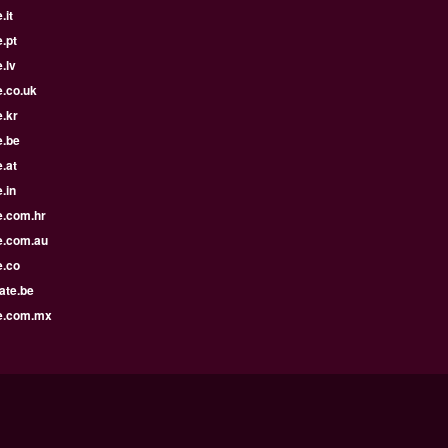
.it
.pt
.lv
e.co.uk
.kr
e.be
.at
.in
e.com.hr
e.com.au
e.co
ate.be
e.com.mx