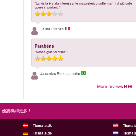
"La visita è stata interessante ma preferivo soffermarmi di più sulle
opere importanti."
Laura
Firenze
Parabéns
"Nossa guia foi ótima!"
Jazanias
Rio de janeiro
More reviews
，優惠碼和更多！
Ticmate.dk
Ticmat
Ticmate.de
Ticmate