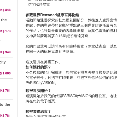
- 訪問臨時展覽
K$ 848
參觀世界Reowned盧浮宮博物館
 the
活動開始通過探索的杜樂麗花園部分，然後進入盧浮宮
物館，你的導遊帶領參觀的重點是三個世界維納斯最有
的作品，也許是最重要的古希臘雕塑，薩莫色雷斯的勝
K$ 173
女神當然蒙娜麗莎在16世紀初繪達芬奇。
:
您的門票還可以訪問所有的臨時展覽（除拿破崙廳）以
在同一天的德拉克洛瓦博物館。
K$ 349
這次巡演在英國工作。
city
如何讓我的票？
不久後您的預訂完成後，您的電子機票將被直接發送到
$ 1,666
的電子郵件，只把它打印出來，並把它與你給我們的代
PARISCityVISION。
哪裡巡演開始？
K$ 781
巡演開始於我們的代理PARISCityVISION的辦公室。地址
將在您的電子機票。
to the
哪裡遊覽結束？
K$ 781
旅遊在盧浮宮博物館結束。