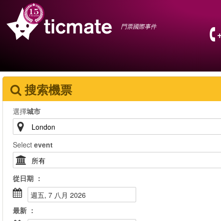
門票國際事件
搜索機票
選擇
城市
Select
event
從
日期
：
週五, 7 八月 2026
最新
：