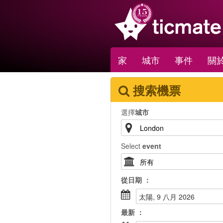
家
城市
事件
關於
搜索機票
選擇
城市
Select
event
從
日期
：
太陽, 9 八月 2026
最新
：