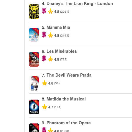
4.
Disney's The Lion King - London
4.8
(2261)
5.
Mamma Mia
-40%
4.8
(2143)
6.
Les Misérables
-40%
4.8
(722)
7.
The Devil Wears Prada
-50%
4.8
(58)
8.
Matilda the Musical
-50%
4.7
(161)
9.
Phantom of the Opera
-20%
4.8
(2038)