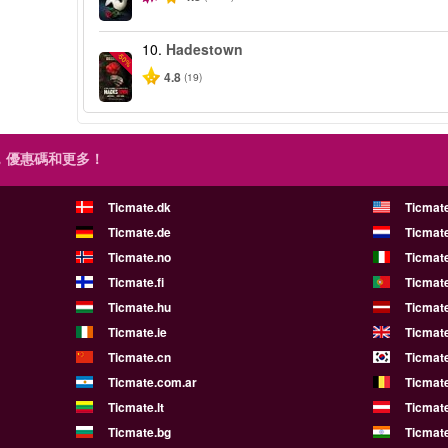
10.
Hadestown
-50%
4.8
(19)
，優惠碼和更多！
Ticmate.dk
Ticmat
Ticmate.de
Ticmate
Ticmate.no
Ticmate
Ticmate.fi
Ticmate
Ticmate.hu
Ticmate
Ticmate.ie
Ticmat
Ticmate.cn
Ticmate
Ticmate.com.ar
Ticmat
Ticmate.lt
Ticmate
Ticmate.bg
Ticmate