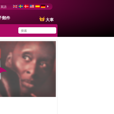
英語
子郵件
大車
You have saved this
product in your list