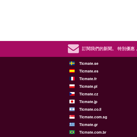
訂閱我們的新聞。
特別優惠
Ticmate.se
Ticmate.es
Ticmate.fr
Ticmate.pl
Ticmate.cz
Ticmate.jp
Ticmate.co.il
Ticmate.com.sg
Ticmate.gr
Ticmate.com.br