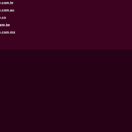
e.com.hr
e.com.au
e.co
ate.be
e.com.mx