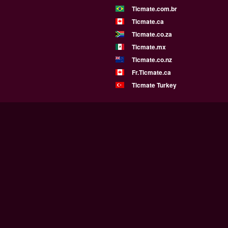
Ticmate.com.br
Ticmate.ca
Ticmate.co.za
Ticmate.mx
Ticmate.co.nz
Fr.Ticmate.ca
Ticmate Turkey