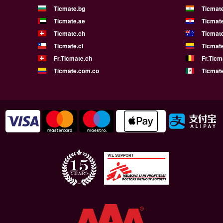
Ticmate.bg
Ticmate
Ticmate.ae
Ticmat
Ticmate.ch
Ticmat
Ticmate.cl
Ticmat
Fr.Ticmate.ch
Fr.Ticm
Ticmate.com.co
Ticmat
WE SUPPORT