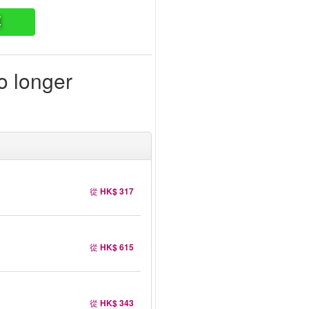
票
o longer
從
HK$ 317
從
HK$ 615
從
HK$ 343