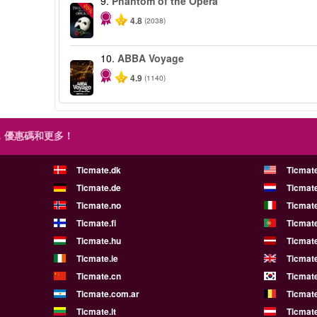
9.
Phantom of the Opera
-20%
4.8
(2038)
10.
ABBA Voyage
4.9
(1140)
，優惠碼和更多！
Ticmate.dk
Ticmat
Ticmate.de
Ticmate
Ticmate.no
Ticmate
Ticmate.fi
Ticmate
Ticmate.hu
Ticmate
Ticmate.ie
Ticmat
Ticmate.cn
Ticmate
Ticmate.com.ar
Ticmat
Ticmate.lt
Ticmate