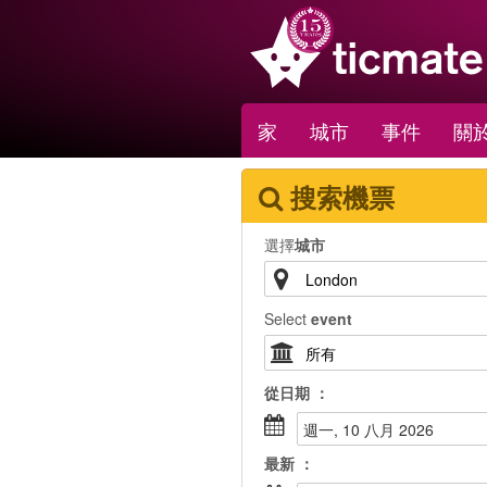
家
城市
事件
關於
搜索機票
選擇
城市
Select
event
從
日期
：
週一, 10 八月 2026
最新
：