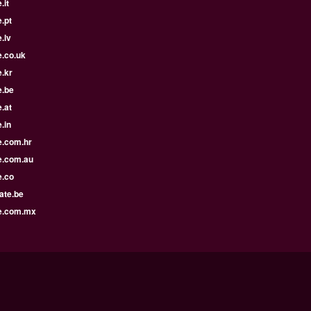
.it
.pt
.lv
e.co.uk
.kr
e.be
.at
.in
e.com.hr
e.com.au
e.co
ate.be
e.com.mx