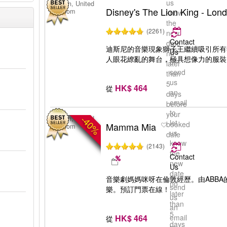
us
London, United
Disney's The Lion King - Lon
Kingdom
know
the
(2261)
new
Contact
date
迪斯尼的音樂現象獅子王繼續吸引所有
Us
no
人眼花繚亂的舞台，極具想像力的服裝
or
later
send
than
us
5
HK$ 464
從
an
days
email
before
to
your
-40%
London, United
let
booked
Mamma Mia
Kingdom
us
date
know
(2143)
the
Contact
new
Us
date
or
音樂劇媽媽咪呀在倫敦經歷。由ABB
no
send
樂。預訂門票在線！
later
us
than
an
5
HK$ 464
email
從
days