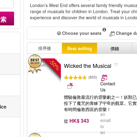
London’s West End offers several family friendly musi
range of musicals for children in London. Treat your chi
experience and discover the world of musicals in Londo
搜索
Choose your seats
Change da
排序後
Best selling
價錢
-50%
London, United
Wicked the Musical
Kingdom
(855)
Contact
Us
or
體驗倫敦最流行的音樂劇之一！妖獸已
send
投下了魔咒的青睞了十年的觀眾。它實
ice
us
有時間倫敦西區的音樂！
an
HK$ 343
email
從
to
let