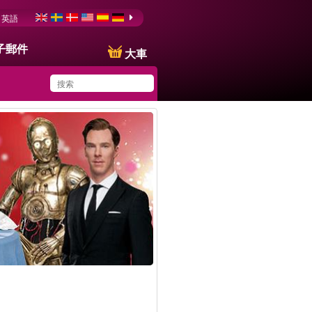
英語
子郵件
大車
You have saved this
product in your list