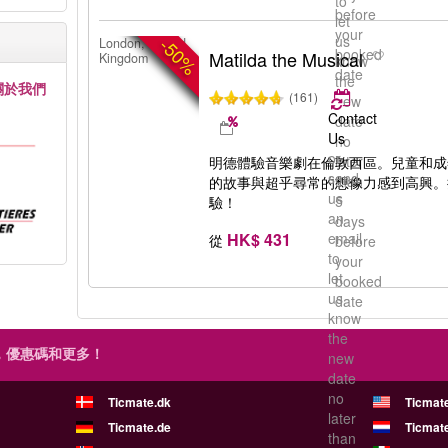
to
before
let
your
us
-50%
London, United
booked
Matilda the Musical
Kingdom
know
date
the
關於我們
(161)
new
Contact
date
Us
no
or
later
明德體驗音樂劇在倫敦西區。兒童和成
send
than
的故事與超乎尋常的想像力感到高興。
us
5
驗！
an
days
HK$ 431
email
從
before
to
your
let
booked
us
date
know
the
，優惠碼和更多！
new
date
no
Ticmate.dk
Ticmat
later
Ticmate.de
Ticmate
than