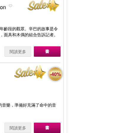
don
年齡段的觀眾。辛巴的故事是令
，面具和木偶的組合告訴記者。
書
閱讀更多
-40%
A的音樂，準備好充滿了命中的音
書
閱讀更多