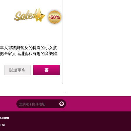
-50%
年人都將興奮及的特殊的小女孩
把全家人這甜蜜和有趣的音樂體
書
閱讀更多
e.com
.nl